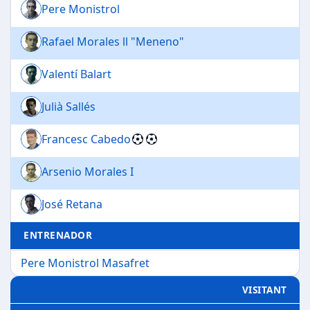
Pere Monistrol
Rafael Morales ll "Meneno"
Valentí Balart
Julià Sallés
Francesc Cabedo
Arsenio Morales I
José Retana
ENTRENADOR
Pere Monistrol Masafret
VISITANT