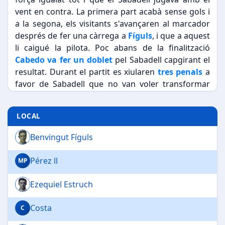
vent en contra. La primera part acabà sense gols i
a la segona, els visitants s'avançaren al marcador
després de fer una càrrega a
Fíguls
, i que a aquest
li caigué la pilota. Poc abans de la finalització
Cabedo va fer un doblet
pel Sabadell capgirant el
resultat. Durant el partit es xiularen
tres penals
a
favor de Sabadell que no van voler transformar
cap d'ells.
LOCAL
Benvingut Fíguls
Pérez ll
MP
Ezequiel Estruch
Costa
C