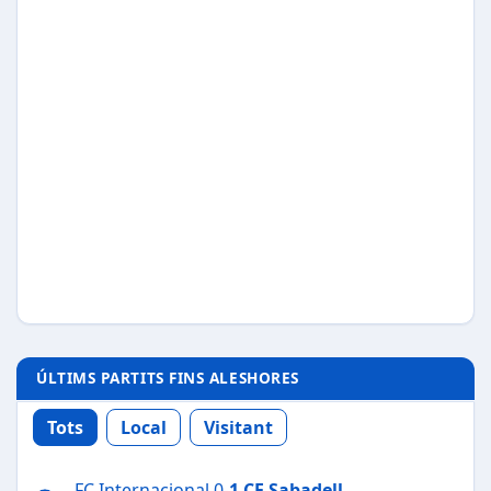
ÚLTIMS PARTITS FINS ALESHORES
Tots
Local
Visitant
FC Internacional 0-
1
CE Sabadell