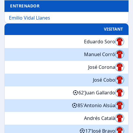
ENTRENADOR
Emilio Vidal Llanes
VISITANT
Eduardo Soro
Manuel Corró
José Corona
José Cobo
62'
Juan Gallardo
85'
Antonio Alsúa
Andrés Català
17'
José Bravo