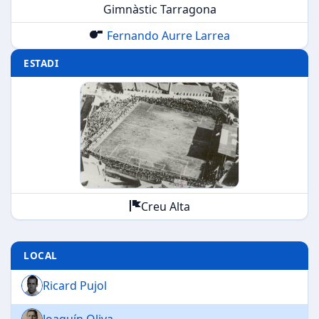
Gimnàstic Tarragona
Fernando Aurre Larrea
ESTADI
Creu Alta
LOCAL
Ricard Pujol
Joaquín Oliva