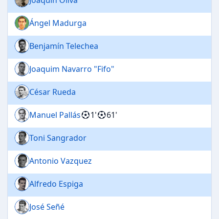
Ángel Madurga
Benjamín Telechea
Joaquim Navarro "Fifo"
César Rueda
Manuel Pallás
1'
61'
Toni Sangrador
Antonio Vazquez
Alfredo Espiga
José Señé