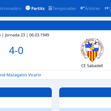
ntrenadors
Partits
Temporades
Àrbitres
ó | Jornada 23 | 06.03.1949
4
-
0
CE Sabadell
osé Mazagatos Vicario