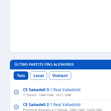
ÚLTIMS PARTITS FINS ALESHORES
Tots
Local
Visitant
CE Sabadell
3
-1 Real Valladolid
1ª Divisió
·
1948-1949
· 14.11.1948
CE Sabadell
2
-1 Real Valladolid
Promoció d'Ascens a 1ª Divisió
·
1942-1943
· 14.03.1943