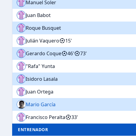
Manuel Soler
Juan Babot
Roque Busquet
Julián Vaquero
15'
Gerardo Coque
46'
73'
"Rafa" Yunta
Isidoro Lasala
Juan Ortega
Mario García
Francisco Peralta
33'
ENTRENADOR