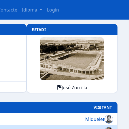
Contacte
Idioma
Login
ESTADI
José Zorrilla
VISITANT
Miquelet