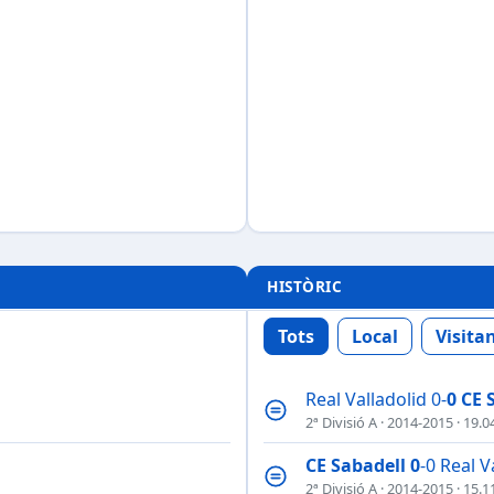
HISTÒRIC
Tots
Local
Visita
Real Valladolid 0-
0
CE 
2ª Divisió A
·
2014-2015
· 19.0
CE Sabadell
0
-0 Real V
2ª Divisió A
·
2014-2015
· 15.1