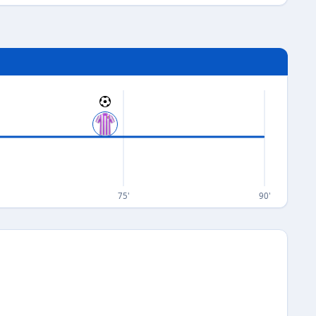
75'
90'