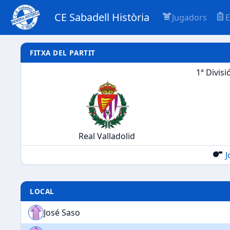
CE Sabadell Història
Jugadors
E
FITXA DEL PARTIT
1ª Divisi
Real Valladolid
J
LOCAL
José Saso