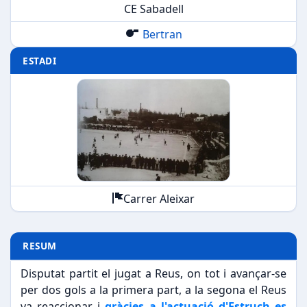
CE Sabadell
Bertran
ESTADI
Carrer Aleixar
RESUM
Disputat partit el jugat a Reus, on tot i avançar-se
per dos gols a la primera part, a la segona el Reus
va reaccionar i
gràcies a l'actuació d'Estruch es