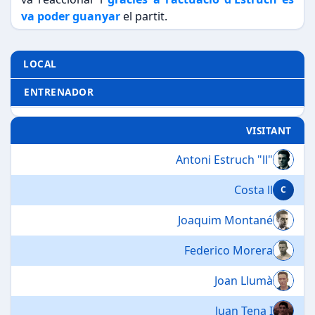
va poder guanyar
el partit.
LOCAL
ENTRENADOR
VISITANT
Antoni Estruch "ll"
Costa ll
C
Joaquim Montané
Federico Morera
Joan Llumà
Juan Tena I