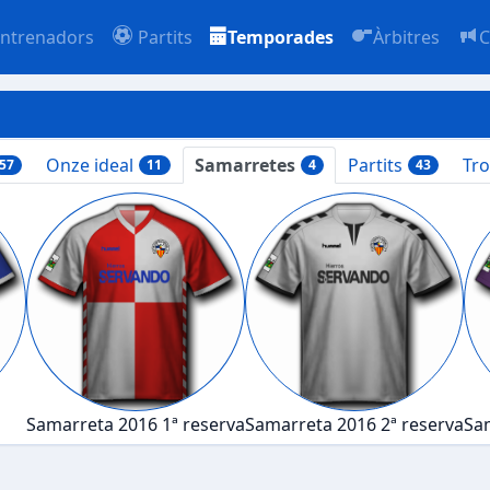
ntrenadors
Partits
Temporades
Àrbitres
C
Onze ideal
Samarretes
Partits
Tr
57
11
4
43
Samarreta 2016 1ª reserva
Samarreta 2016 2ª reserva
Sam