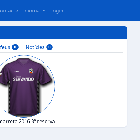
ontacte
Idioma
Login
ofeus
Notícies
0
0
arreta 2016 3ª reserva