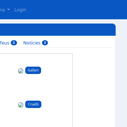
oma
Login
ofeus
Notícies
3
2
Gallart
Cruells