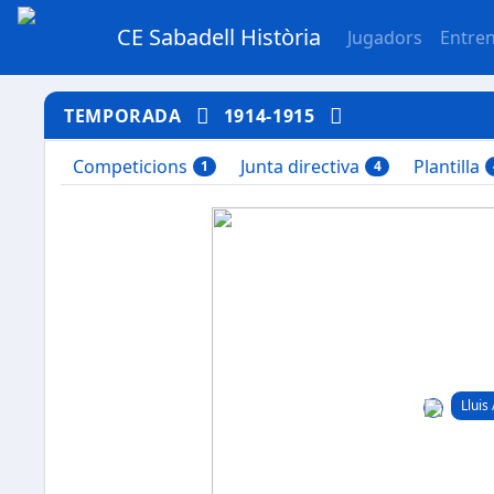
CE Sabadell Història
Jugadors
Entre
TEMPORADA
1914-1915
Competicions
Junta directiva
Plantilla
1
4
Lluis