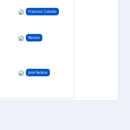
Francesc Cabedo
Renom
José Retana