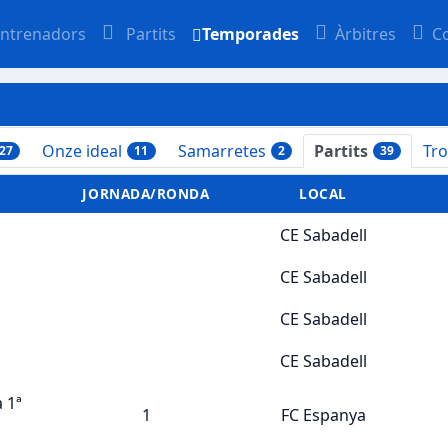
ntrenadors
Partits
Temporades
Àrbitres
C
Onze ideal
Samarretes
Partits
Tr
27
11
2
39
JORNADA/RONDA
LOCAL
CE Sabadell
CE Sabadell
CE Sabadell
CE Sabadell
 1ª
1
FC Espanya