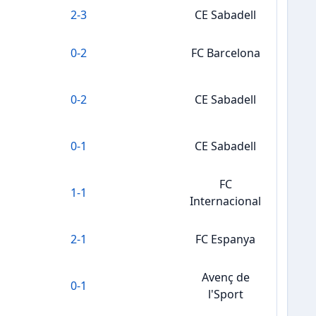
2
-
3
CE Sabadell
0
-
2
FC Barcelona
0
-
2
CE Sabadell
0
-
1
CE Sabadell
FC
1
-
1
Internacional
2
-
1
FC Espanya
Avenç de
0
-
1
l'Sport