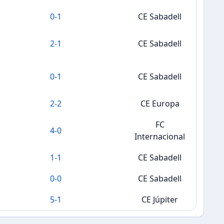
0
-
1
CE Sabadell
2
-
1
CE Sabadell
0
-
1
CE Sabadell
2
-
2
CE Europa
FC
4
-
0
Internacional
1
-
1
CE Sabadell
0
-
0
CE Sabadell
5
-
1
CE Júpiter