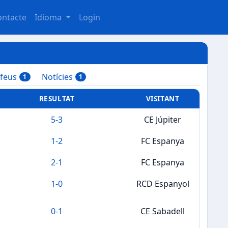
ontacte
Idioma
Login
ofeus
Notícies
1
1
RESULTAT
VISITANT
5
-
3
CE Júpiter
1
-
2
FC Espanya
2
-
1
FC Espanya
1
-
0
RCD Espanyol
0
-
1
CE Sabadell