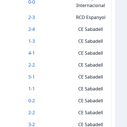
0
-
0
Internacional
2
-
3
RCD Espanyol
2
-
4
CE Sabadell
1
-
3
CE Sabadell
4
-
1
CE Sabadell
2
-
2
CE Sabadell
5
-
1
CE Sabadell
1
-
1
CE Sabadell
0
-
2
CE Sabadell
2
-
2
CE Sabadell
3
-
2
CE Sabadell