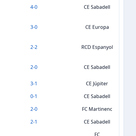
4
-
0
CE Sabadell
3
-
0
CE Europa
2
-
2
RCD Espanyol
2
-
0
CE Sabadell
3
-
1
CE Júpiter
0
-
1
CE Sabadell
2
-
0
FC Martinenc
2
-
1
CE Sabadell
FC