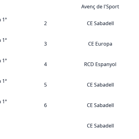
Avenç de l'Sport
 1ª
2
CE Sabadell
 1ª
3
CE Europa
 1ª
4
RCD Espanyol
 1ª
5
CE Sabadell
 1ª
6
CE Sabadell
CE Sabadell