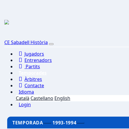
CE Sabadell Història
Jugadors
Entrenadors
Partits
Temporades
Àrbitres
Contacte
Idioma
Català
Castellano
English
Login
TEMPORADA
1993-1994