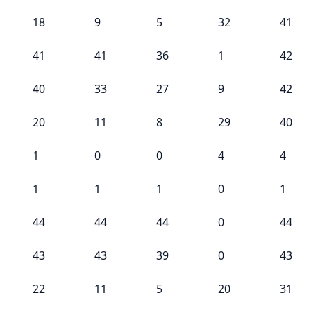
18
9
5
32
41
41
41
36
1
42
40
33
27
9
42
20
11
8
29
40
1
0
0
4
4
1
1
1
0
1
44
44
44
0
44
43
43
39
0
43
22
11
5
20
31