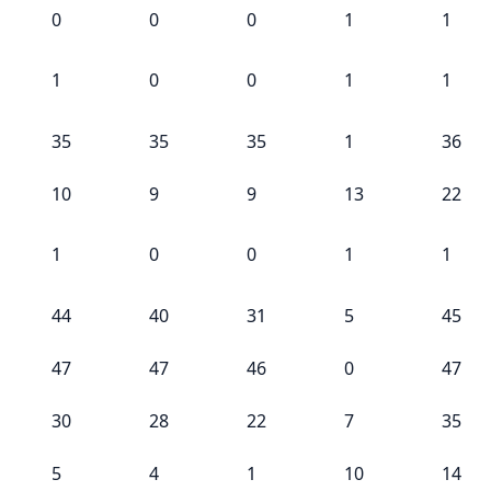
0
0
0
1
1
1
0
0
1
1
35
35
35
1
36
10
9
9
13
22
1
0
0
1
1
44
40
31
5
45
47
47
46
0
47
30
28
22
7
35
5
4
1
10
14