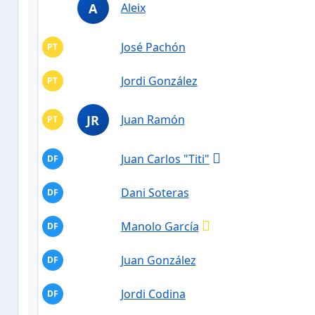
A
Aleix
José Pachón
PT
Jordi González
PT
JR
Juan Ramón
PT
Juan Carlos "Titi"
DF
Dani Soteras
DF
Manolo García
DF
Juan González
DF
Jordi Codina
DF