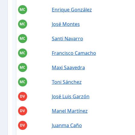
Enrique González
MC
José Montes
MC
Santi Navarro
MC
Francisco Camacho
MC
Maxi Saavedra
MC
Toni Sánchez
MC
José Luis Garzón
DV
Manel Martínez
DV
Juanma Caño
DV