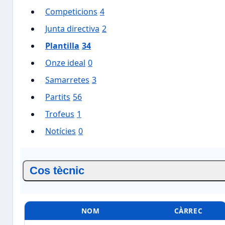
Competicions
4
Junta directiva
2
Plantilla
34
Onze ideal
0
Samarretes
3
Partits
56
Trofeus
1
Notícies
0
Cos tècnic
NOM
CÀRREC