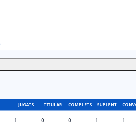
JUGATS
TITULAR
COMPLETS
SUPLENT
CONV
1
0
0
1
1