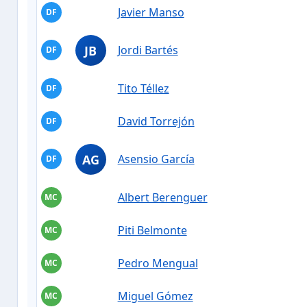
Javier Manso
DF
JB
Jordi Bartés
DF
Tito Téllez
DF
David Torrejón
DF
AG
Asensio García
DF
Albert Berenguer
MC
Piti Belmonte
MC
Pedro Mengual
MC
Miguel Gómez
MC