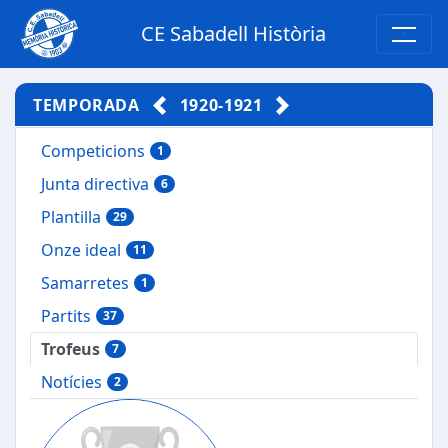
CE Sabadell Història
TEMPORADA
1920-1921
Competicions
1
Junta directiva
6
Plantilla
29
Onze ideal
11
Samarretes
1
Partits
37
Trofeus
7
Notícies
2