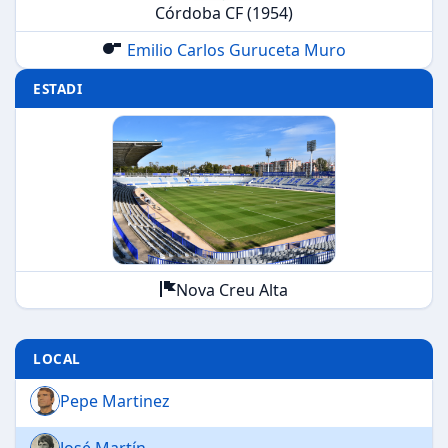
Córdoba CF (1954)
Emilio Carlos Guruceta Muro
ESTADI
Nova Creu Alta
LOCAL
Pepe Martinez
José Martín