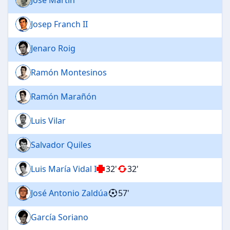
Josep Franch II
Jenaro Roig
Ramón Montesinos
Ramón Marañón
Luis Vilar
Salvador Quiles
Luis María Vidal I
32'
32'
José Antonio Zaldúa
57'
García Soriano