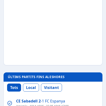
ÚLTIMS PARTITS FINS ALESHORES
Tots
Local
Visitant
CE Sabadell
2
-1 FC Espanya
Amistós
·
1914-1915
· 23.05.1915 17:00