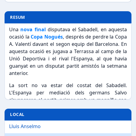
RESUM
Una
nova final
disputava el Sabadell, en aquesta
ocasió la
Copa Nogués
, després de perdre la Copa
A. Valentí davant el segon equip del Barcelona. En
aquesta ocasió es jugava a Terrassa al camp de la
Unió Deportiva i el rival l'Espanya, al que havia
guanyat en un disputat partit amistós la setmana
anterior.
La sort no va estar del costat del Sabadell.
L'Espanya per mediació dels germans Salvo
s'avançaren al partit, primer amb un magnífic cop
de cap i després amb xut que
Fíguls
cregué que
anava fora i no va fer res per evitar-ho. Per si no
LOCAL
n'hi hagués prou, un
gol fantasma
va ser anul·lat
Lluis Anselmo
pel jutge de gol, l'àrbitre el desautoritzà donant el