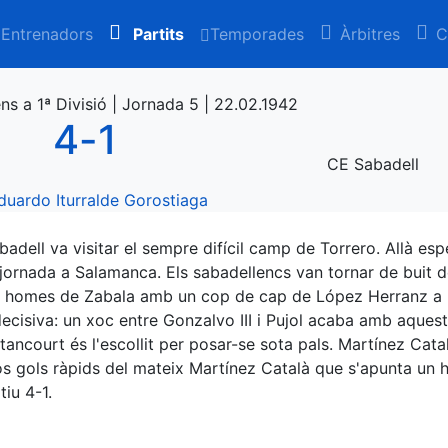
Entrenadors
Partits
Temporades
Àrbitres
C
s a 1ª Divisió | Jornada 5 | 22.02.1942
4
-
1
CE Sabadell
duardo Iturralde Gorostiaga
abadell va visitar el sempre difícil camp de Torrero. Allà e
jornada a Salamanca. Els sabadellencs van tornar de buit de 
 homes de Zabala amb un cop de cap de López Herranz a la
ecisiva: un xoc entre Gonzalvo III i Pujol acaba amb aquests
etancourt és l'escollit per posar-se sota pals. Martínez Cata
gols ràpids del mateix Martínez Català que s'apunta un ha
tiu 4-1.