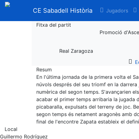
CE Sabadell Història
Jugadors
Fitxa del partit
Promoció d'Ascen
Real Zaragoza
E
Resum
En l'última jornada de la primera volta el S
núvols després del seu triomf en la darrera 
numèrica del segon temps. S'avançarien els
acabar el primer temps arribaria la jugada d
picabaralla, expulsats del terreny de joc. B
segon temps és netament aragonès amb dos 
final de l'encontre Zapata estableix el defini
Local
Guillermo Rodríguez