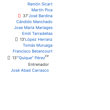
Ramón Sicart
Martín Pica
37'
José Bardina
Cándido Manchado
Jose María Mariages
Emili Tarradellas
13'
López Herranz
Tomás Muruaga
Francisco Betancourt
FP
13'
"Quique" Pérez
Entrenador
José Abad Carrasco