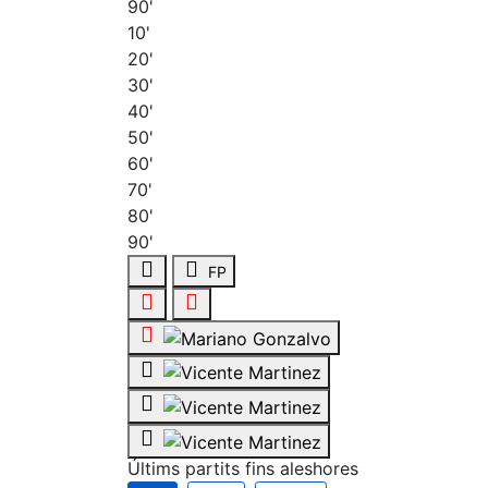
90'
10'
20'
30'
40'
50'
60'
70'
80'
90'
FP
Últims partits fins aleshores