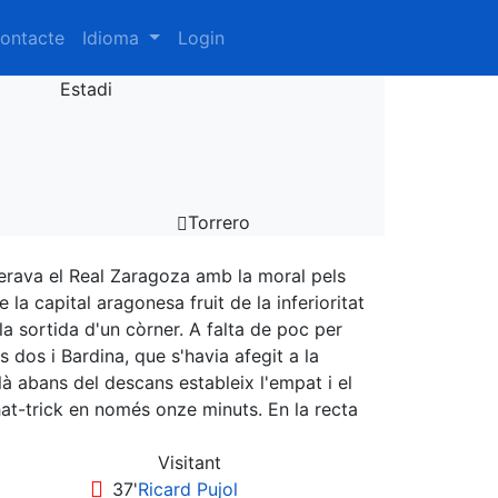
ontacte
Idioma
Login
Estadi
Torrero
sperava el Real Zaragoza amb la moral pels
la capital aragonesa fruit de la inferioritat
 sortida d'un còrner. A falta de poc per
 dos i Bardina, que s'havia afegit a la
là abans del descans estableix l'empat i el
t-trick en només onze minuts. En la recta
Visitant
37'
Ricard Pujol