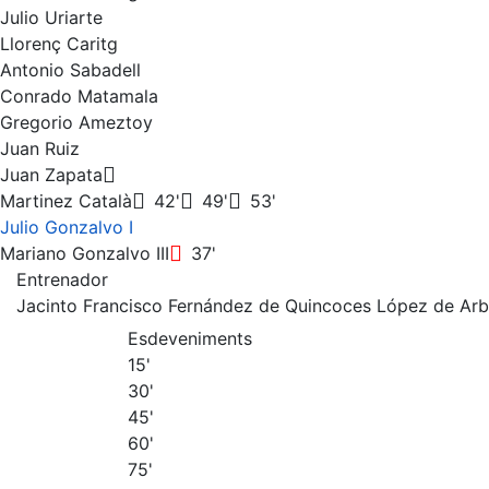
Julio Uriarte
Llorenç Caritg
Antonio Sabadell
Conrado Matamala
Gregorio Ameztoy
Juan Ruiz
Juan Zapata
Martinez Català
42'
49'
53'
Julio Gonzalvo I
Mariano Gonzalvo III
37'
Entrenador
Jacinto Francisco Fernández de Quincoces López de Arb
Esdeveniments
15'
30'
45'
60'
75'