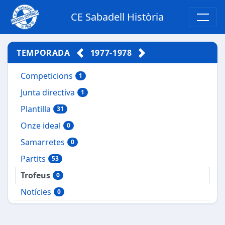
CE Sabadell Història
TEMPORADA
1977-1978
Competicions
1
Junta directiva
1
Plantilla
31
Onze ideal
0
Samarretes
0
Partits
53
Trofeus
0
Notícies
0