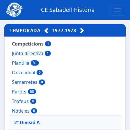
CE Sabadell Història
TEMPORADA
1977-1978
Competicions
1
Junta directiva
1
Plantilla
31
Onze ideal
0
Samarretes
0
Partits
53
Trofeus
0
Notícies
0
2ª Divisió A