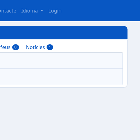
ontacte
Idioma
Login
ofeus
Notícies
0
1