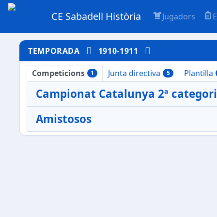
CE Sabadell Història
Jugadors
E
TEMPORADA
1910-1911
Competicions
Junta directiva
Plantilla
1
5
Campionat Catalunya 2ª categor
Amistosos