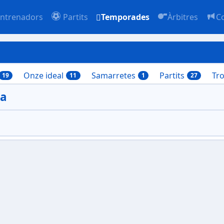
ntrenadors
Partits
Temporades
Àrbitres
C
Onze ideal
Samarretes
Partits
Tr
19
11
1
27
ia