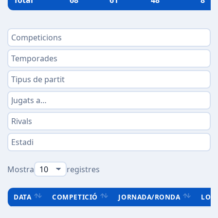
Total
68
61
48
8
Mostra
registres
DATA
COMPETICIÓ
JORNADA/RONDA
LOC