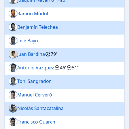
Ramón Mòdol
Benjamín Telechea
José Bayo
Juan Bardina
79'
Antonio Vazquez
46'
51'
Toni Sangrador
Manuel Cerveró
Nicolás Santacatalina
Francisco Guarch