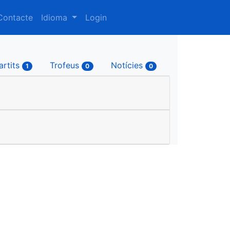
Contacte
Idioma
Login
artits
Trofeus
Notícies
1
0
0