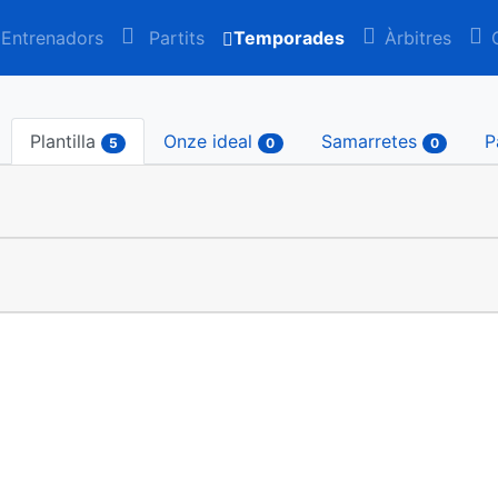
Entrenadors
Partits
Temporades
Àrbitres
Plantilla
Onze ideal
Samarretes
P
5
0
0