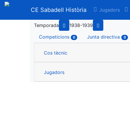
CE Sabadell Història
Jugadors
Temporada
1938-1939
Competicions
Junta directiva
0
0
Cos tècnic
Jugadors