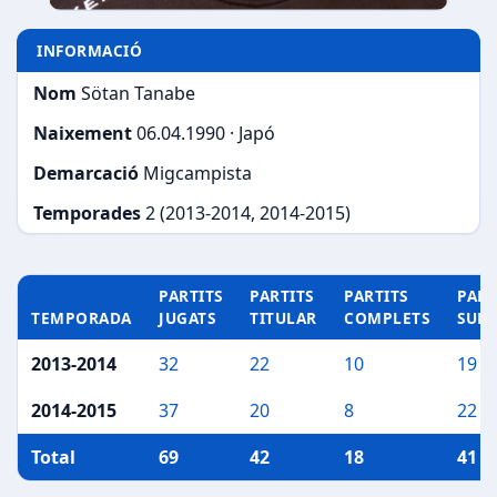
INFORMACIÓ
Nom
Sötan Tanabe
Naixement
06.04.1990 · Japó
Demarcació
Migcampista
Temporades
2 (2013-2014, 2014-2015)
PARTITS
PARTITS
PARTITS
PART
TEMPORADA
JUGATS
TITULAR
COMPLETS
SUP
2013-2014
32
22
10
19
2014-2015
37
20
8
22
Total
69
42
18
41