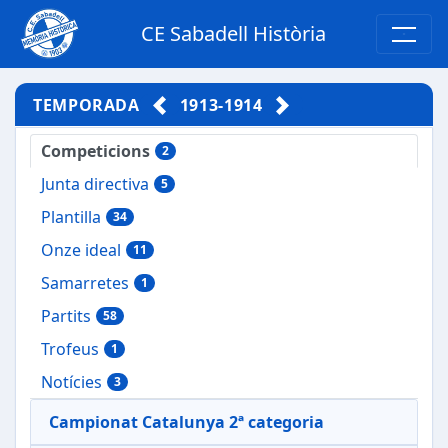
CE Sabadell Història
TEMPORADA
1913-1914
Competicions
2
Junta directiva
5
Plantilla
34
Onze ideal
11
Samarretes
1
Partits
58
Trofeus
1
Notícies
3
Campionat Catalunya 2ª categoria