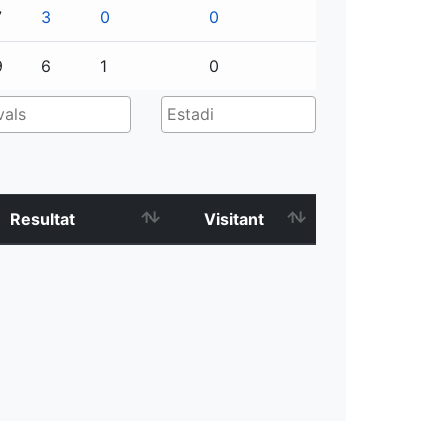
7
3
0
0
9
6
1
0
Resultat
Visitant