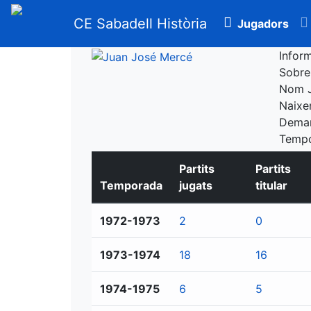
CE Sabadell Història
Jugadors
Infor
Sobr
Nom
Naix
Dema
Temp
Partits
Partits
Temporada
jugats
titular
1972-1973
2
0
1973-1974
18
16
1974-1975
6
5