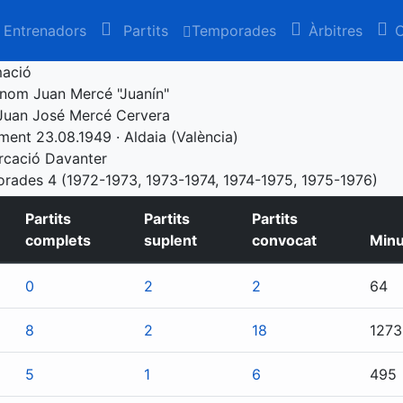
Entrenadors
Partits
Temporades
Àrbitres
C
mació
enom
Juan Mercé "Juanín"
Juan José Mercé Cervera
ement
23.08.1949 · Aldaia (València)
rcació
Davanter
orades
4 (1972-1973, 1973-1974, 1974-1975, 1975-1976)
Partits
Partits
Partits
complets
suplent
convocat
Minu
0
2
2
64
8
2
18
1273
5
1
6
495