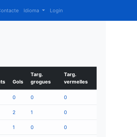
ontacte
Idioma
Login
Targ.
Targ.
ts
Gols
grogues
vermelles
0
0
0
2
1
0
1
0
0