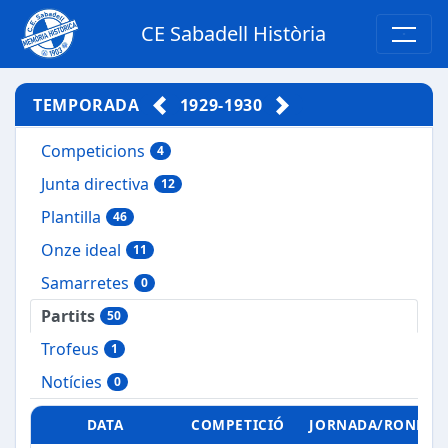
CE Sabadell Història
TEMPORADA
1929-1930
Competicions
4
Junta directiva
12
Plantilla
46
Onze ideal
11
Samarretes
0
Partits
50
Trofeus
1
Notícies
0
DATA
COMPETICIÓ
JORNADA/RONDA